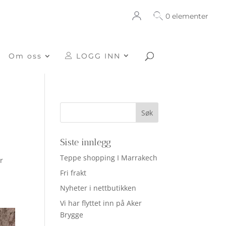
0 elementer
Om oss
LOGG INN
Siste innlegg
e
Teppe shopping I Marrakech
r
Fri frakt
Nyheter i nettbutikken
Vi har flyttet inn på Aker
Brygge