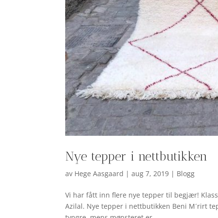
Nye tepper i nettbutikken
av
Hege Aasgaard
|
aug 7, 2019
|
Blogg
Vi har fått inn flere nye tepper til begjær! Kla
Azilal. Nye tepper i nettbutikken Beni M´rirt t
tyngre, mens mønsteret er...