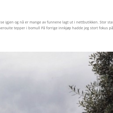
ise igjen og nå er mange av funnene lagt ut i nettbutikken. Stor sta
erouite tepper i bomull På forrige innkjøp hadde jeg stort fokus p