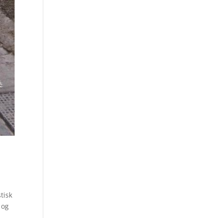
tisk
 og