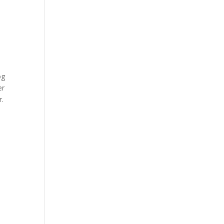
og
er
r.