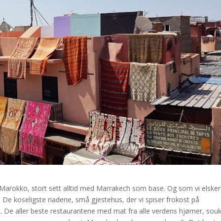
s i Marokko, stort sett alltid med Marrakech som base. Og som vi elske
. De koseligste riadene, små gjestehus, der vi spiser frokost på
. De aller beste restaurantene med mat fra alle verdens hjørner, sou