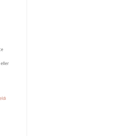
te
eller
eldi