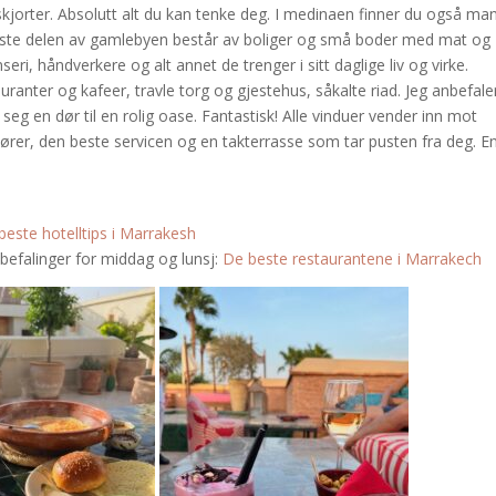
lskjorter. Absolutt alt du kan tenke deg. I medinaen finner du også ma
ørste delen av gamlebyen består av boliger og små boder med mat og
eri, håndverkere og alt annet de trenger i sitt daglige liv og virke.
nter og kafeer, travle torg og gjestehus, såkalte riad. Jeg anbefaler
seg en dør til en rolig oase. Fantastisk! Alle vinduer vender inn mot
ører, den beste servicen og en takterrasse som tar pusten fra deg. E
beste hotelltips i Marrakesh
befalinger for middag og lunsj:
De beste restaurantene i Marrakech