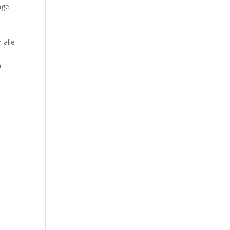
nge
 alle
n