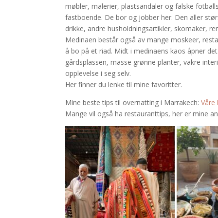
møbler, malerier, plastsandaler og falske fotbal
fastboende. De bor og jobber her. Den aller st
drikke, andre husholdningsartikler, skomaker, rens
Medinaen består også av mange moskeer, restaura
å bo på et riad. Midt i medinaens kaos åpner det 
gårdsplassen, masse grønne planter, vakre interi
opplevelse i seg selv.
Her finner du lenke til mine favoritter.
Mine beste tips til overnatting i Marrakech:
Våre 
Mange vil også ha restauranttips, her er mine an