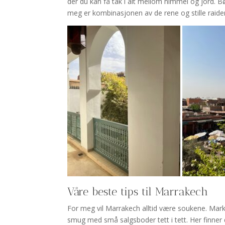
der du kan få tak i alt mellom himmel og jord. 
meg er kombinasjonen av de rene og stille raide
Våre beste tips til Marrakech
For meg vil Marrakech alltid være soukene. Mark
smug med små salgsboder tett i tett. Her finner 