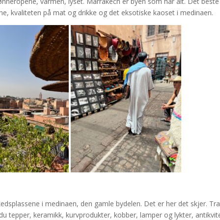
Bønneropene, varmen, lyset. Marrakech er byen som har alt. Det beste
ne, kvaliteten på mat og drikke og det eksotiske kaoset i medinaen.
edsplassene i medinaen, den gamle bydelen. Det er her det skjer. Tr
du tepper, keramikk, kurvprodukter, kobber, lamper og lykter, antikvit