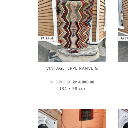
PÅ SALG
PÅ S
VINTAGETEPPE RANVEIG
Opprinnelig
Nåværende
kr
6,800.00
kr
4,080.00
pris
pris
134 × 98 cm
var:
er:
kr6,800.00.
kr4,080.00.