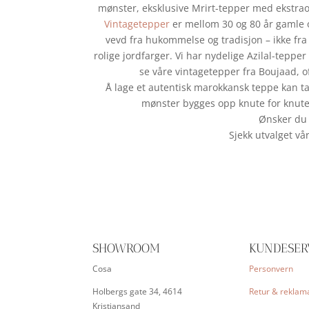
mønster, eksklusive Mrirt-tepper med ekstraor
Vintagetepper
er mellom 30 og 80 år gamle o
vevd fra hukommelse og tradisjon – ikke fra
rolige jordfarger. Vi har nydelige Azilal-teppe
se våre vintagetepper fra Boujaad, of
Å lage et autentisk marokkansk teppe kan t
mønster bygges opp knute for knute,
Ønsker du h
Sjekk utvalget vå
SHOWROOM
KUNDESER
Cosa
Personvern
Holbergs gate 34, 4614
Retur & reklam
Kristiansand