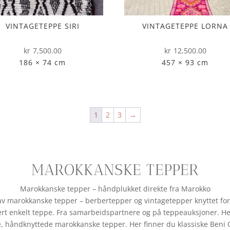
VINTAGETEPPE SIRI
VINTAGETEPPE LORNA
kr
7,500.00
kr
12,500.00
186 × 74 cm
457 × 93 cm
1
2
3
→
MAROKKANSKE TEPPER
Marokkanske tepper – håndplukket direkte fra Marokko
v marokkanske tepper – berbertepper og vintagetepper knyttet for hå
ert enkelt teppe. Fra samarbeidspartnere og på teppeauksjoner. H
 håndknyttede marokkanske tepper. Her finner du klassiske Beni 