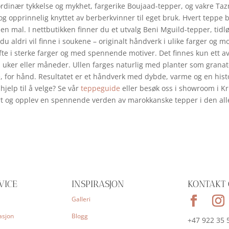
dinær tykkelse og mykhet, fargerike Boujaad-tepper, og vakre Taznak
g opprinnelig knyttet av berberkvinner til eget bruk. Hvert tepp
 en mal. I nettbutikken finner du et utvalg Beni Mguild-tepper, ti
r du aldri vil finne i soukene – originalt håndverk i ulike farger o
te i sterke farger og med spennende motiver. Det finnes kun ett av h
a uker eller måneder. Ullen farges naturlig med planter som granat
 for hånd. Resultatet er et håndverk med dybde, varme og en histor
jelp til å velge? Se vår
teppeguide
eller besøk oss i showroom i Kr
rt og opplev en spennende verden av marokkanske tepper i den aller
VICE
INSPIRASJON
KONTAKT 
Galleri
asjon
Blogg
+47 922 35 