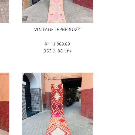
VINTAGETEPPE SUZY
Nåværende
kr
11,800.00
ris
363 × 88 cm
r:
r8,700.00.