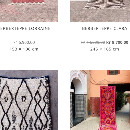
BERBERTEPPE LORRAINE
BERBERTEPPE CLARA
Opprinnelig
kr
6,900.00
kr
14,500.00
kr
8,700.00
pris
p
153 × 108 cm
245 × 165 cm
var:
e
kr14,500.00.
k