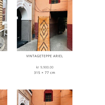
VINTAGETEPPE ARIEL
åværende
kr
9,900.00
ris
315 × 77 cm
r:
r5,100.00.