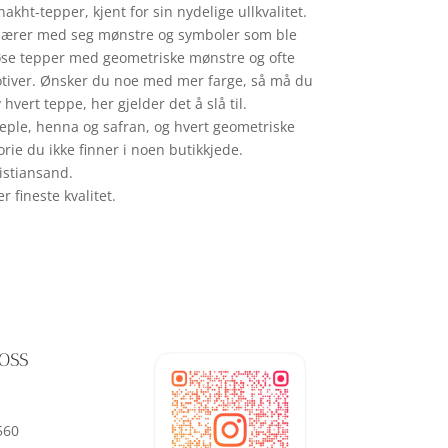
ht-tepper, kjent for sin nydelige ullkvalitet.
e bærer med seg mønstre og symboler som ble
dløse tepper med geometriske mønstre og ofte
g motiver. Ønsker du noe med mer farge, så må du
vert teppe, her gjelder det å slå til.
eple, henna og safran, og hvert geometriske
ie du ikke finner i noen butikkjede.
istiansand.
 fineste kvalitet.
OSS
560