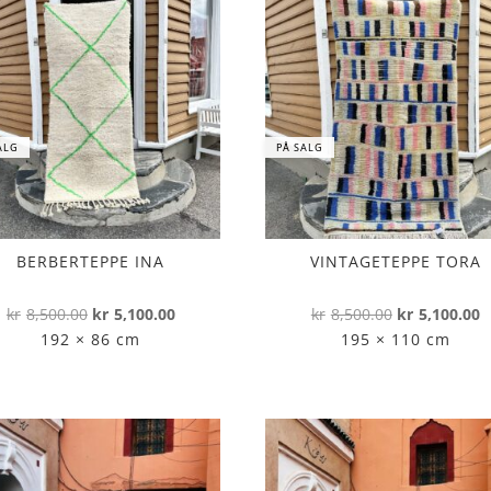
ALG
PÅ SALG
BERBERTEPPE INA
VINTAGETEPPE TORA
Opprinnelig
Nåværende
Opprinnelig
N
kr
8,500.00
kr
5,100.00
kr
8,500.00
kr
5,100.00
pris
pris
pris
p
192 × 86 cm
195 × 110 cm
var:
er:
var:
e
kr8,500.00.
kr5,100.00.
kr8,500.00.
k