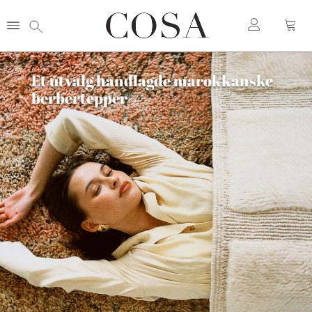
Et utvalg håndlagde marokkanske
berbertepper