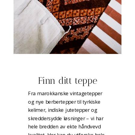
Finn ditt teppe
Fra marokkanske vintagetepper
og nye berbertepper til tyrkiske
kelimer, indiske jutetepper og
skreddersydde løsninger – vi har
hele bredden av ekte håndvevd
kvalitet. Her kan du utforske hele