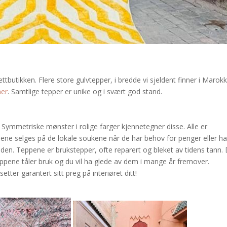
ettbutikken. Flere store gulvtepper, i bredde vi sjeldent finner i Marok
her
. Samtlige tepper er unike og i svært god stand.
r
 Symmetriske mønster i rolige farger kjennetegner disse. Alle er
ppene selges på de lokale soukene når de har behov for penger eller ha
den. Teppene er brukstepper, ofte reparert og bleket av tidens tann.
teppene tåler bruk og du vil ha glede av dem i mange år fremover.
tter garantert sitt preg på interiøret ditt!