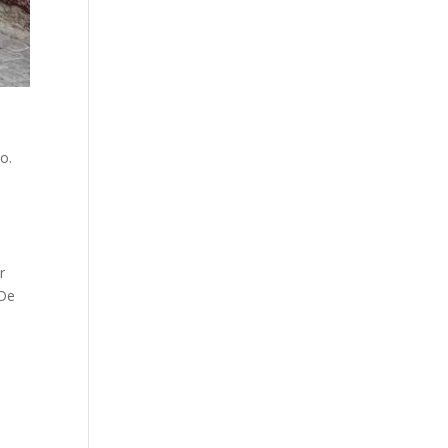
ko.
r
 De