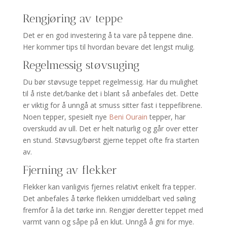
Rengjøring av teppe
Det er en god investering å ta vare på teppene dine.
Her kommer tips til hvordan bevare det lengst mulig.
Regelmessig støvsuging
Du bør støvsuge teppet regelmessig. Har du mulighet
til å riste det/banke det i blant så anbefales det. Dette
er viktig for å unngå at smuss sitter fast i teppefibrene.
Noen tepper, spesielt nye
Beni Ourain
tepper, har
overskudd av ull. Det er helt naturlig og går over etter
en stund. Støvsug/børst gjerne teppet ofte fra starten
av.
Fjerning av flekker
Flekker kan vanligvis fjernes relativt enkelt fra tepper.
Det anbefales å tørke flekken umiddelbart ved søling
fremfor å la det tørke inn. Rengjør deretter teppet med
varmt vann og såpe på en klut. Unngå å gni for mye.