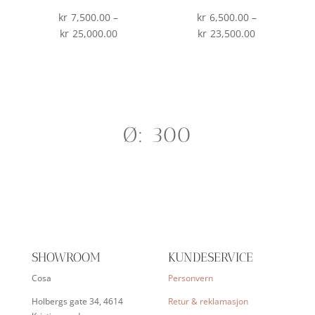
kr
7,500.00
–
kr
6,500.00
–
Prisområde:
Prisområde:
kr
25,000.00
kr
23,500.00
kr7,500.00
kr6,500.00
til
til
kr25,000.00
kr23,500.00
Ø: 300
SHOWROOM
KUNDESERVICE
Cosa
Personvern
Holbergs gate 34, 4614
Retur & reklamasjon