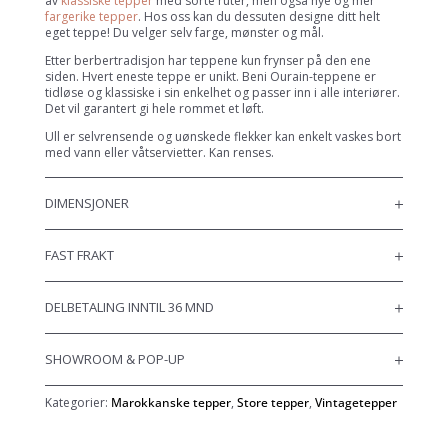
av
klassiske tepper
med sorte ruter, men også nye og mer
fargerike tepper
. Hos oss kan du dessuten designe ditt helt
eget teppe! Du velger selv farge, mønster og mål.
Etter berbertradisjon har teppene kun frynser på den ene
siden. Hvert eneste teppe er unikt. Beni Ourain-teppene er
tidløse og klassiske i sin enkelhet og passer inn i alle interiører.
Det vil garantert gi hele rommet et løft.
Ull er selvrensende og uønskede flekker kan enkelt vaskes bort
med vann eller våtservietter. Kan renses.
DIMENSJONER
FAST FRAKT
DELBETALING INNTIL 36 MND
SHOWROOM & POP-UP
Kategorier:
Marokkanske tepper
,
Store tepper
,
Vintagetepper