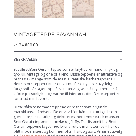
VINTAGETEPPE SAVANNAH
kr
24,800.00
BESKRIVELSE
Et tidløst Beni Ourain-teppe som er knyttet for hånd i myk og
tykk ull. Vintage og one of a kind. Disse teppene er attraktive og
regnes av mange som de mest autentiske berberteppene. I
dette store teppet finner du varme fargenyanser. Nydelig
fargespill. Vintageteppe Savannah vil gjøre så mye mer enn å
tilføre personlighet og varme til interiøret ditt. Dette teppet er
for alltid min favoritt!
Disse såkalte nomadeteppene er regnet som originalt
marokkansk håndverk. De er vevd for hånd i naturlig ull som
gjerne farges naturlig og dekoreres med symmetrisk mønster.
Beni Ourain teppene er myke og fluffy. Tradisjonelt ble Beni
Ourain-teppene laget med brune ruter, men etterhvert har de
blitt modernisert og kommer ofte i hvitt og sort. Vi har et utvalg