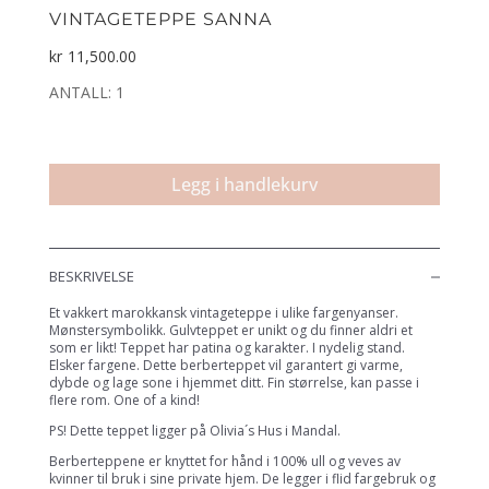
VINTAGETEPPE SANNA
kr
11,500.00
ANTALL: 1
Vintageteppe
Sanna
Legg i handlekurv
antall
BESKRIVELSE
Et vakkert marokkansk vintageteppe i ulike fargenyanser.
Mønstersymbolikk. Gulvteppet er unikt og du finner aldri et
som er likt! Teppet har patina og karakter. I nydelig stand.
Elsker fargene. Dette berberteppet vil garantert gi varme,
dybde og lage sone i hjemmet ditt. Fin størrelse, kan passe i
flere rom. One of a kind!
PS! Dette teppet ligger på Olivia´s Hus i Mandal.
Berberteppene er knyttet for hånd i 100% ull og veves av
kvinner til bruk i sine private hjem. De legger i flid fargebruk og