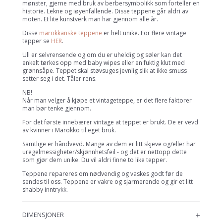
mønster, gjerne med bruk av berbersymbolikk som forteller en
historie. Lekne og iøyenfallende. Disse teppene går aldri av
moten. Et lite kunstverk man har gjennom alle år.
Disse
marokkanske teppene
er helt unike. For flere vintage
tepper se
HER
.
Ull er selvrensende og om du er uheldig og søler kan det
enkelt tørkes opp med baby wipes eller en fuktig klut med
grønnsåpe. Teppet skal støvsuges jevnlig slik at ikke smuss
setter seg i det. Tåler rens.
NB!
Når man velger å kjøpe et vintageteppe, er det flere faktorer
man bør tenke gjennom.
For det første innebærer vintage at teppet er brukt. De er vevd
av kvinner i Marokko til eget bruk.
Samtlige er håndvevd. Mange av dem er litt skjeve og/eller har
uregelmessigheter/skjønnhetsfeil - og det er nettopp dette
som gjør dem unike. Du vil aldri finne to like tepper.
Teppene repareres om nødvendig og vaskes godt før de
sendes til oss. Teppene er vakre og sjarmerende og gir et litt
shabby inntrykk.
DIMENSJONER