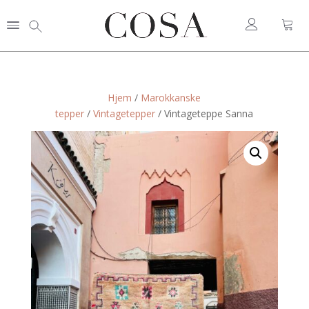
Hjem
/
Marokkanske
tepper
/
Vintagetepper
/ Vintageteppe Sanna