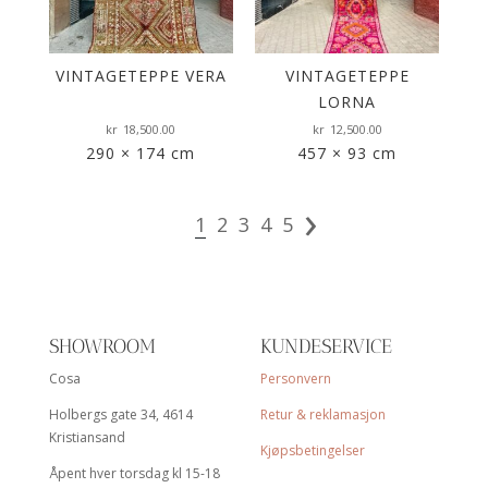
PÅ
VINTAGETEPPE VERA
VINTAGETEPPE
LORNA
kr
18,500.00
kr
12,500.00
290 × 174 cm
457 × 93 cm
›
1
2
3
4
5
SHOWROOM
KUNDESERVICE
Cosa
Personvern
Holbergs gate 34, 4614
Retur & reklamasjon
Kristiansand
Kjøpsbetingelser
Åpent hver torsdag kl 15-18