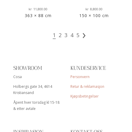
kr
11,800.00
kr
8,800.00
k
363 × 88 cm
150 × 100 cm
›
1
2
3
4
5
SHOWROOM
KUNDESERVICE
Cosa
Personvern
Holbergs gate 34, 4614
Retur & reklamasjon
Kristiansand
Kjøpsbetingelser
Åpent hver torsdag kl 15-18
& etter avtale
INSPIRASJON
KONTAKT OSS