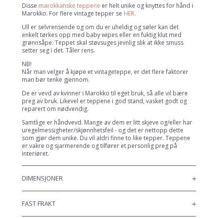
Disse
marokkanske teppene
er helt unike og knyttes for hånd i
Marokko. For flere vintage tepper se
HER
.
Ull er selvrensende og om du er uheldig og søler kan det
enkelt tørkes opp med baby wipes eller en fuktig klut med
grønnsåpe. Teppet skal støvsuges jevnlig slik at ikke smuss
setter seg i det. Tåler rens.
NB!
Når man velger å kjøpe et vintageteppe, er det flere faktorer
man bør tenke gjennom.
De er vevd av kvinner i Marokko til eget bruk, så alle vil bære
preg av bruk. Likevel er teppene i god stand, vasket godt og
reparert om nødvendig.
Samtlige er håndvevd. Mange av dem er litt skjeve og/eller har
uregelmessigheter/skjønnhetsfeil - og det er nettopp dette
som gjør dem unike. Du vil aldri finne to like tepper. Teppene
er vakre og sjarmerende og tilfører et personlig preg på
interiøret.
DIMENSJONER
FAST FRAKT