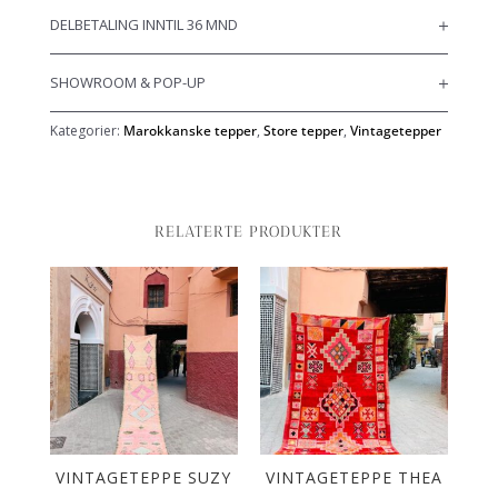
DELBETALING INNTIL 36 MND
SHOWROOM & POP-UP
Kategorier:
Marokkanske tepper
,
Store tepper
,
Vintagetepper
RELATERTE PRODUKTER
PÅ
VINTAGETEPPE SUZY
VINTAGETEPPE THEA
VI