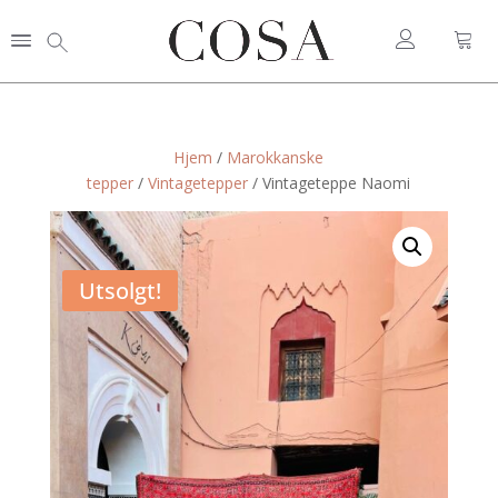
Hjem
/
Marokkanske
tepper
/
Vintagetepper
/ Vintageteppe Naomi
Utsolgt!