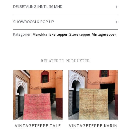
DELBETALING INNTIL 36 MND
SHOWROOM & POP-UP
Kategorier:
Marokkanske tepper
,
Store tepper
,
Vintagetepper
RELATERTE PRODUKTER
PÅ
VINTAGETEPPE TALE
VINTAGETEPPE KARIN
VI