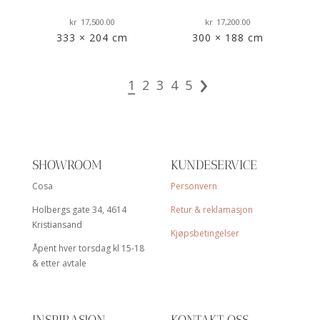
kr
17,500.00
kr
17,200.00
k
333 × 204 cm
300 × 188 cm
›
1
2
3
4
5
SHOWROOM
KUNDESERVICE
Cosa
Personvern
Holbergs gate 34, 4614
Retur & reklamasjon
Kristiansand
Kjøpsbetingelser
Åpent hver torsdag kl 15-18
& etter avtale
INSPIRASJON
KONTAKT OSS