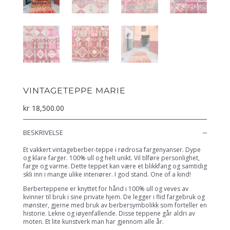
VINTAGETEPPE MARIE
kr
18,500.00
BESKRIVELSE
Et vakkert vintageberber-teppe i rødrosa fargenyanser. Dype
og klare farger. 100% ull og helt unikt. Vil tilføre personlighet,
farge og varme. Dette teppet kan være et blikkfang og samtidig
skli inn i mange ulike interiører. I god stand. One of a kind!
Berberteppene er knyttet for hånd i 100% ull og veves av
kvinner til bruk i sine private hjem. De legger i flid fargebruk og
mønster, gjerne med bruk av berbersymbolikk som forteller en
historie. Lekne og iøyenfallende. Disse teppene går aldri av
moten. Et lite kunstverk man har gjennom alle år.