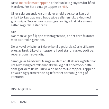
Disse
marokkanske teppene
er helt unike og knyttes for hånd i
Marokko. For flere vintage tepper se
HER
.
Ull er selvrensende og om du er uheldig og søler kan det
enkelt tørkes opp med baby wipes eller en fuktig klut med
grønnsåpe. Teppet skal støvsuges jevnlig slik at ikke smuss
setter seg i det. Tåler rens.
NB!
Når man velger å kjøpe et vintageteppe, er det flere faktorer
man bør tenke gjennom.
De er vevd av kvinner i Marokko til eget bruk, så alle vil bære
preg av bruk. Likevel er teppene i god stand, vasket godt og
reparert om nødvendig.
Samtlige er håndvevd. Mange av dem er litt skjeve og/eller har
uregelmessigheter/skjønnhetsfeil - og det er nettopp dette
som gjør dem unike. Du vil aldri finne to like tepper. Teppene
er vakre og sjarmerende og tilfører et personlig preg på
interiøret.
DIMENSJONER
FAST FRAKT