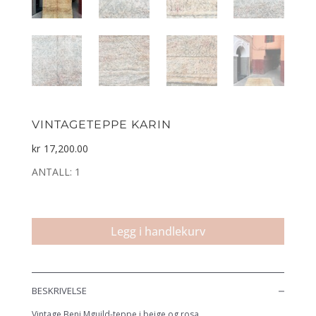
VINTAGETEPPE KARIN
kr
17,200.00
ANTALL: 1
Vintageteppe
Karin
Legg i handlekurv
antall
BESKRIVELSE
Vintage Beni Mguild-teppe i beige og rosa.