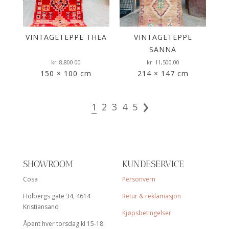
VINTAGETEPPE THEA
VINTAGETEPPE
VI
SANNA
kr
8,800.00
kr
11,500.00
150 × 100 cm
214 × 147 cm
›
1
2
3
4
5
SHOWROOM
KUNDESERVICE
Cosa
Personvern
Holbergs gate 34, 4614
Retur & reklamasjon
Kristiansand
Kjøpsbetingelser
Åpent hver torsdag kl 15-18