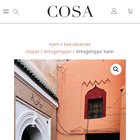
Hjem
/
Marokkanske
tepper
/
Vintagetepper
/ Vintageteppe Karin