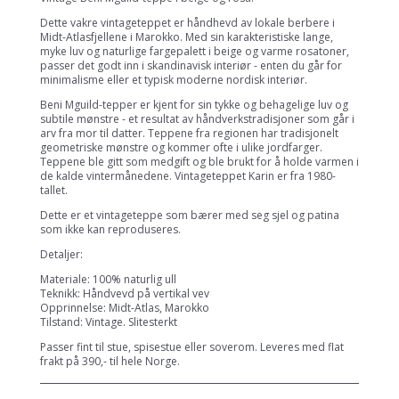
Dette vakre vintageteppet er håndhevd av lokale berbere i
Midt-Atlasfjellene i Marokko. Med sin karakteristiske lange,
myke luv og naturlige fargepalett i beige og varme rosatoner,
passer det godt inn i skandinavisk interiør - enten du går for
minimalisme eller et typisk moderne nordisk interiør.
Beni Mguild-tepper er kjent for sin tykke og behagelige luv og
subtile mønstre - et resultat av håndverkstradisjoner som går i
arv fra mor til datter. Teppene fra regionen har tradisjonelt
geometriske mønstre og kommer ofte i ulike jordfarger.
Teppene ble gitt som medgift og ble brukt for å holde varmen i
de kalde vintermånedene. Vintageteppet Karin er fra 1980-
tallet.
Dette er et vintageteppe som bærer med seg sjel og patina
som ikke kan reproduseres.
Detaljer:
Materiale: 100% naturlig ull
Teknikk: Håndvevd på vertikal vev
Opprinnelse: Midt-Atlas, Marokko
Tilstand: Vintage. Slitesterkt
Passer fint til stue, spisestue eller soverom. Leveres med flat
frakt på 390,- til hele Norge.