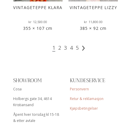
VINTAGETEPPE KLARA
VINTAGETEPPE LIZZY
VI
kr
12,500.00
kr
11,800.00
355 × 107 cm
385 × 92 cm
›
1
2
3
4
5
SHOWROOM
KUNDESERVICE
Cosa
Personvern
Holbergs gate 34, 4614
Retur & reklamasjon
Kristiansand
Kjøpsbetingelser
Åpent hver torsdag kl 15-18
& etter avtale