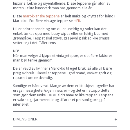
historie. Lekne og iøyenfallende. Disse teppene går aldri av
moten. Et lite kunstverk man har gjennom alle år.
Disse
marokkanske teppene
er helt unike og knyttes for hånd i
Marokko. For flere vintage tepper se
HER
.
Ull er selvrensende og om du er uheldig og søler kan det
enkelt tørkes opp med baby wipes eller en fuktig klut med
grønnsåpe. Teppet skal støvsuges jevnlig slik at ikke smuss
setter seg i det. Tåler rens.
NB!
Når man velger å kjøpe et vintageteppe, er det flere faktorer
man bør tenke gjennom.
De er vevd av kvinner i Marokko til eget bruk, så alle vil bære
preg av bruk. Likevel er teppene i god stand, vasket godt og
reparert om nødvendig.
Samtlige er håndvevd. Mange av dem er litt skjeve og/eller har
uregelmessigheter/skjønnhetsfeil - og det er nettopp dette
som gjør dem unike. Du vil aldri finne to like tepper. Teppene
er vakre og sjarmerende og tilfører et personlig preg på
interiøret.
DIMENSJONER