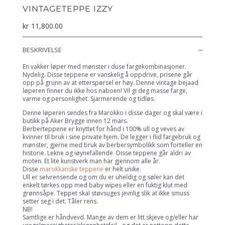
VINTAGETEPPE IZZY
kr
11,800.00
BESKRIVELSE
En vakker løper med mønster i duse fargekombinasjoner.
Nydelig. Disse teppene er vanskelig å oppdrive, prisene går
opp på grunn av at etterspørsel er høy. Denne vintage bejaad
løperen finner du ikke hos naboen! Vil gi deg masse farge,
varme og personlighet. Sjarmerende og tidløs.
Denne løperen sendes fra Marokko i disse dager og skal være i
butikk på Aker Brygge innen 12 mars.
Berberteppene er knyttet for hånd i 100% ull og veves av
kvinner til bruk i sine private hjem. De legger i flid fargebruk og
mønster, gjerne med bruk av berbersymbolikk som forteller en
historie. Lekne og iøynefallende. Disse teppene går aldri av
moten. Et lite kunstverk man har gjennom alle år.
Disse
marokkanske teppene
er helt unike.
Ull er selvrensende og om du er uheldig og søler kan det
enkelt tørkes opp med baby wipes eller en fuktig klut med
grønnsåpe. Teppet skal støvsuges jevnlig slik at ikke smuss
setter seg i det. Tåler rens.
NB!
Samtlige er håndvevd. Mange av dem er litt skjeve og/eller har