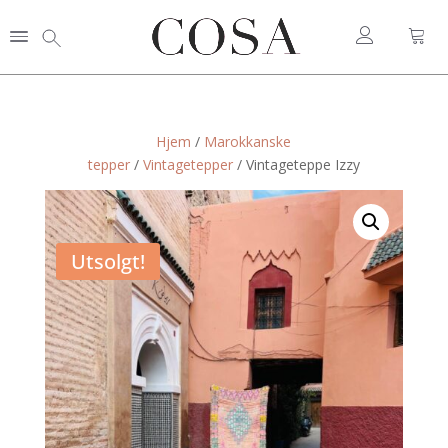
Hjem
/
Marokkanske
tepper
/
Vintagetepper
/ Vintageteppe Izzy
Utsolgt!