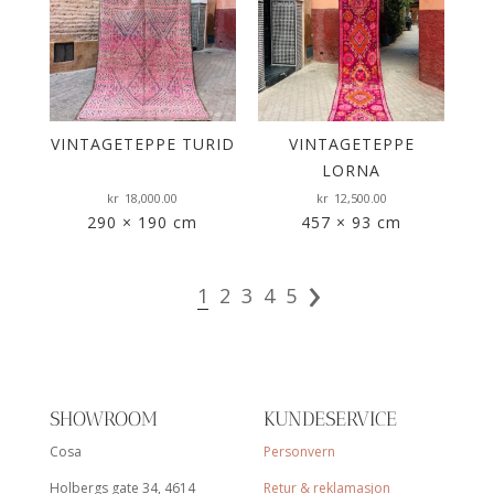
VINTAGETEPPE TURID
VINTAGETEPPE
V
LORNA
kr
18,000.00
kr
12,500.00
290 × 190 cm
457 × 93 cm
›
1
2
3
4
5
SHOWROOM
KUNDESERVICE
Cosa
Personvern
Holbergs gate 34, 4614
Retur & reklamasjon