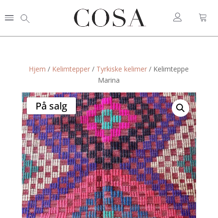
Hjem
/
Kelimtepper
/
Tyrkiske kelimer
/ Kelimteppe
Marina
På salg