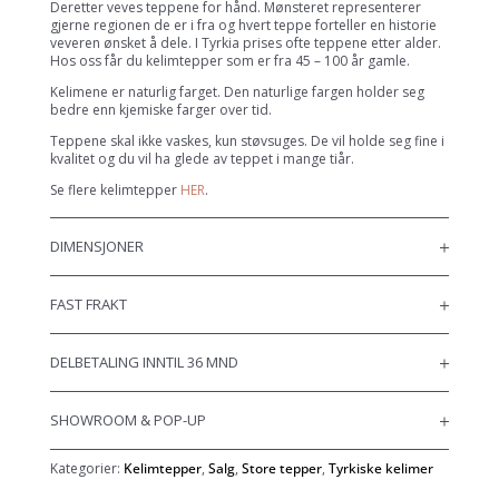
Deretter veves teppene for hånd. Mønsteret representerer
gjerne regionen de er i fra og hvert teppe forteller en historie
veveren ønsket å dele. I Tyrkia prises ofte teppene etter alder.
Hos oss får du kelimtepper som er fra 45 – 100 år gamle.
Kelimene er naturlig farget. Den naturlige fargen holder seg
bedre enn kjemiske farger over tid.
Teppene skal ikke vaskes, kun støvsuges. De vil holde seg fine i
kvalitet og du vil ha glede av teppet i mange tiår.
Se flere kelimtepper
HER
.
DIMENSJONER
FAST FRAKT
DELBETALING INNTIL 36 MND
SHOWROOM & POP-UP
Kategorier:
Kelimtepper
,
Salg
,
Store tepper
,
Tyrkiske kelimer