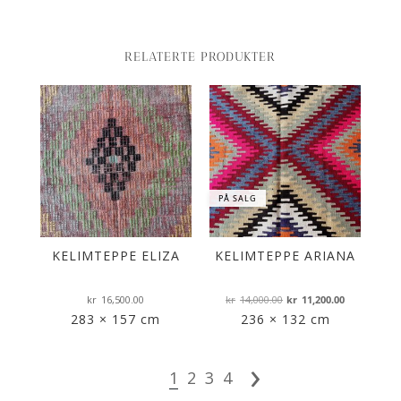
RELATERTE PRODUKTER
PÅ SALG
PÅ
KELIMTEPPE ELIZA
KELIMTEPPE ARIANA
K
Opprinnelig
Nåværen
kr
16,500.00
kr
14,000.00
kr
11,200.00
pris
pris
283 × 157 cm
236 × 132 cm
var:
er:
›
kr14,000.00.
kr11,200.
1
2
3
4