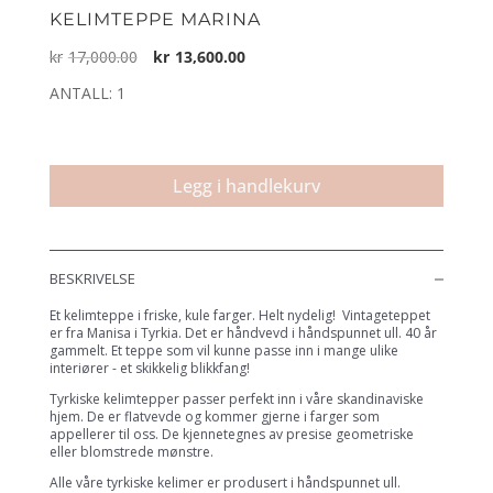
KELIMTEPPE MARINA
Opprinnelig
Nåværende
kr
17,000.00
kr
13,600.00
pris
pris
ANTALL: 1
var:
er:
kr17,000.00.
kr13,600.00.
Kelimteppe
Marina
Legg i handlekurv
antall
BESKRIVELSE
Et kelimteppe i friske, kule farger. Helt nydelig! Vintageteppet
er fra Manisa i Tyrkia. Det er håndvevd i håndspunnet ull. 40 år
gammelt. Et teppe som vil kunne passe inn i mange ulike
interiører - et skikkelig blikkfang!
Tyrkiske kelimtepper passer perfekt inn i våre skandinaviske
hjem. De er flatvevde og kommer gjerne i farger som
appellerer til oss. De kjennetegnes av presise geometriske
eller blomstrede mønstre.
Alle våre tyrkiske kelimer er produsert i håndspunnet ull.