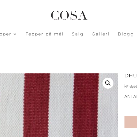
pper
Tepper på mål
Salg
Galleri
Blogg
DHU
kr
3,5
ANTAL
Dhurr
Caber
antall