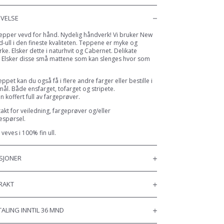
IVELSE
epper vevd for hånd. Nydelig håndverk! Vi bruker New
-ull i den fineste kvaliteten. Teppene er myke og
erke. Elsker dette i naturhvit og Cabernet. Delikate
. Elsker disse små mattene som kan slenges hvor som
eppet kan du også få i flere andre farger eller bestille i
ål. Både ensfarget, tofarget og stripete.
en koffert full av fargeprøver.
akt for veiledning, fargeprøver og/eller
espørsel.
veves i 100% fin ull.
SJONER
FRAKT
ALING INNTIL 36 MND