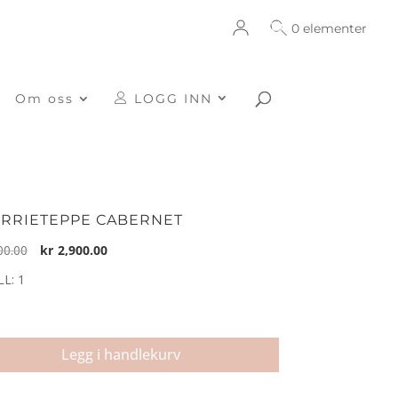
0 elementer
Om oss
LOGG INN
RRIETEPPE CABERNET
Opprinnelig
Nåværende
00.00
kr
2,900.00
pris
pris
L: 1
var:
er:
kr3,500.00.
kr2,900.00.
ieteppe
net
Legg i handlekurv