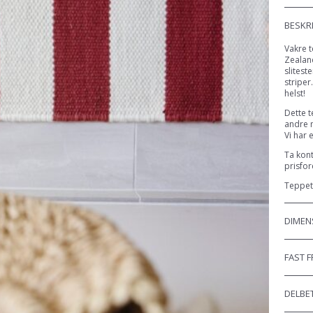
BESKR
Vakre t
Zealand
slitest
striper
helst!
Dette t
andre m
Vi har 
Ta kont
prisfor
Teppet 
DIMEN
FAST 
DELBET