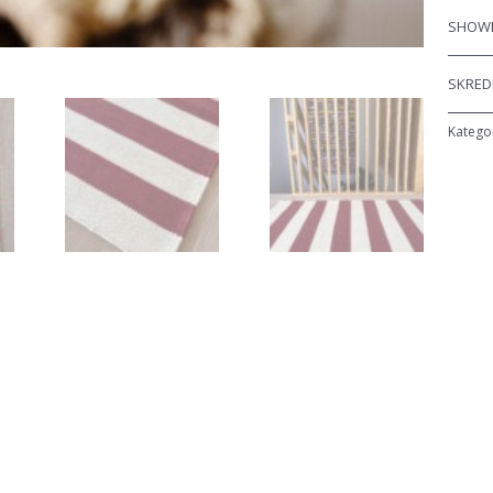
SHOWR
SKRED
Katego