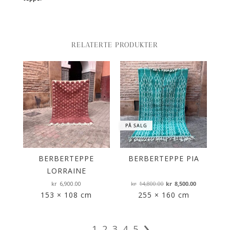
RELATERTE PRODUKTER
PÅ SALG
BERBERTEPPE
BERBERTEPPE PIA
LORRAINE
Opprinnelig
Nåværen
kr
6,900.00
kr
14,800.00
kr
8,500.00
pris
pris
153 × 108 cm
255 × 160 cm
var:
er:
›
kr14,800.00.
kr8,500.00
1
2
3
4
5