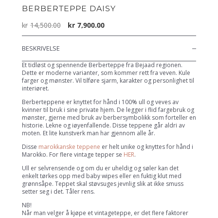
BERBERTEPPE DAISY
Opprinnelig
Nåværende
kr
14,500.00
kr
7,900.00
pris
pris
var:
er:
BESKRIVELSE
kr14,500.00.
kr7,900.00.
Et tidløst og spennende Berberteppe fra Bejaad regionen.
Dette er moderne varianter, som kommer rett fra veven. Kule
farger og mønster. Vil tilføre sjarm, karakter og personlighet til
interiøret.
Berberteppene er knyttet for hånd i 100% ull og veves av
kvinner til bruk i sine private hjem. De legger i flid fargebruk og
mønster, gjerne med bruk av berbersymbolikk som forteller en
historie. Lekne og iøyenfallende. Disse teppene går aldri av
moten. Et lite kunstverk man har gjennom alle år.
Disse
marokkanske teppene
er helt unike og knyttes for hånd i
Marokko. For flere vintage tepper se
HER
.
Ull er selvrensende og om du er uheldig og søler kan det
enkelt tørkes opp med baby wipes eller en fuktig klut med
grønnsåpe. Teppet skal støvsuges jevnlig slik at ikke smuss
setter seg i det. Tåler rens.
NB!
Når man velger å kjøpe et vintageteppe, er det flere faktorer