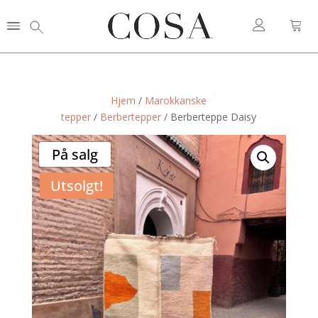
Hjem
/
Marokkanske
tepper
/
Berbertepper
/ Berberteppe Daisy
På salg
Utsolgt!