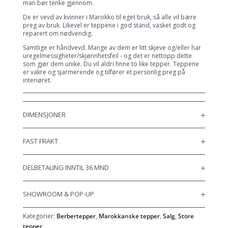
man bør tenke gjennom.
De er vevd av kvinner i Marokko til eget bruk, så alle vil bære
preg av bruk. Likevel er teppene i god stand, vasket godt og
reparert om nødvendig.
Samtlige er håndvevd. Mange av dem er litt skjeve og/eller har
uregelmessigheter/skjønnhetsfeil - og det er nettopp dette
som gjør dem unike. Du vil aldri finne to like tepper. Teppene
er vakre og sjarmerende og tilfører et personlig preg på
interiøret.
DIMENSJONER
FAST FRAKT
DELBETALING INNTIL 36 MND
SHOWROOM & POP-UP
Kategorier:
Berbertepper
,
Marokkanske tepper
,
Salg
,
Store
tepper