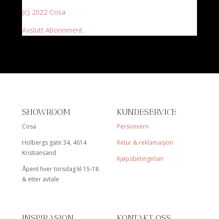
(c) 2022 Cosa
Avslutt Abonnment
SHOWROOM
KUNDESERVICE
Cosa
Personvern
Holbergs gate 34, 4614
Retur & reklamasjon
Kristiansand
Kjøpsbetingelser
Åpent hver torsdag kl 15-18
& etter avtale
INSPIRASJON
KONTAKT OSS