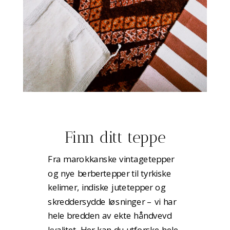
Finn ditt teppe
Fra marokkanske vintagetepper
og nye berbertepper til tyrkiske
kelimer, indiske jutetepper og
skreddersydde løsninger – vi har
hele bredden av ekte håndvevd
kvalitet. Her kan du utforske hele