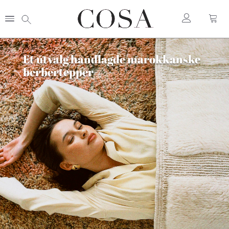
Et utvalg håndlagde marokkanske
berbertepper