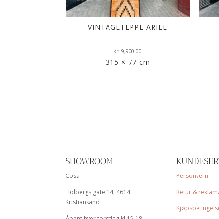
VINTAGETEPPE ARIEL
kr
9,900.00
315 × 77 cm
SHOWROOM
KUNDESER
Cosa
Personvern
Holbergs gate 34, 4614
Retur & reklam
Kristiansand
Kjøpsbetingels
Åpent hver torsdag kl 15-18