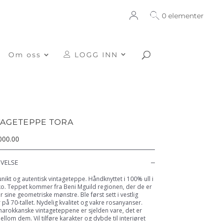
0 elementer
Om oss
LOGG INN
TAGETEPPE TORA
000.00
IVELSE
 unikt og autentisk vintageteppe. Håndknyttet i 100% ull i
o. Teppet kommer fra Beni Mguild regionen, der de er
or sine geometriske mønstre. Ble først sett i vestlig
r på 70-tallet. Nydelig kvalitet og vakre rosanyanser.
arokkanske vintageteppene er sjelden vare, det er
ellom dem. Vil tilføre karakter og dybde til interiøret