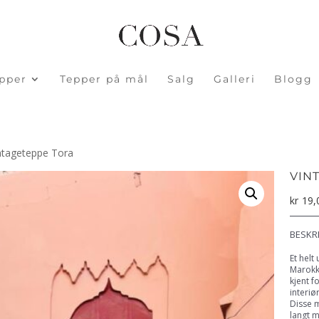
pper
Tepper på mål
Salg
Galleri
Blogg
ntageteppe Tora
VIN
kr
19,
BESKR
Et helt
Marokk
kjent f
interiø
Disse m
langt m