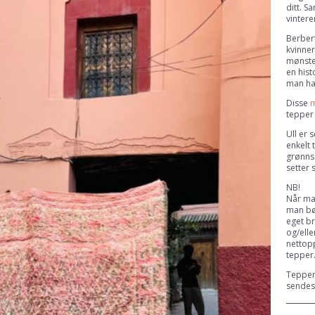
ditt. 
vintere
Berbert
kvinner
mønste
en hist
man har
Disse
m
tepper
Ull er 
enkelt 
grønnså
setter 
NB!
Når man
man bør
eget br
og/elle
nettopp
tepper
Teppen
sendes 