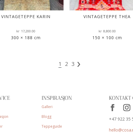
VINTAGETEPPE KARIN
VINTAGETEPPE THEA
kr
17,200.00
kr
8,800.00
300 × 188 cm
150 × 100 cm
›
1
2
3
VICE
INSPIRASJON
KONTAKT 
Galleri
asjon
Blogg
+47 922 35 
er
Teppeguide
hello@cosa.