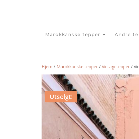
Marokkanske tepper
Andre te
Hjem
/
Marokkanske tepper
/
Vintagetepper
/ Vi
Utsolgt!