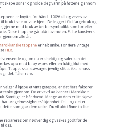
Samt skape soner og holde deg varm på føttene gjennom
n.
eppene er knyttet for hånd i 100% ull og veves av
 til bruk i sine private hjem. De legger i flid fargebruk og
r, gjerne med bruk av berbersymbolikk som forteller
orie. Disse teppene går aldri av moten. Et lite kunstverk
 gjennom alle år.
arokkanske teppene
er helt unike. For flere vintage
 se
HER
.
selvrensende og om du er uheldig og søler kan det
tørkes opp med baby wipes eller en fuktig klut med
pe. Teppet skal støvsuges jevnlig slik at ikke smuss
seg i det. Tåler rens.
 velger å kjøpe et vintageteppe, er det flere faktorer
 tenke gjennom. De er vevd av kvinner i Marokko til
uk. Samtlige er håndvevd. Mange av dem er litt skjeve
r har uregelmessigheter/skjønnhetsfeil - og det er
 dette som gjør dem unike. Du vil aldri finne to like
.
e repareres om nødvendig og vaskes godt før de
til oss.