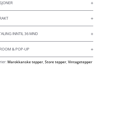
SJONER
FRAKT
ALING INNTIL 36 MND
OOM & POP-UP
rier:
Marokkanske tepper
,
Store tepper
,
Vintagetepper